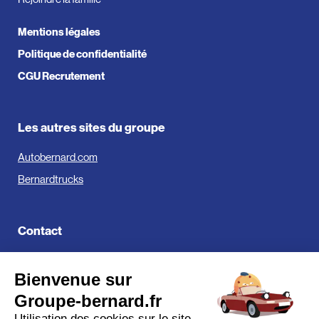
Mentions légales
Politique de confidentialité
CGU Recrutement
Les autres sites du groupe
Autobernard.com
Bernardtrucks
Contact
Groupe Bernard
Bienvenue sur
519, Avenue de Parme
01000 Bourg-en-Bresse
Groupe-bernard.fr
Utilisation des cookies sur le site