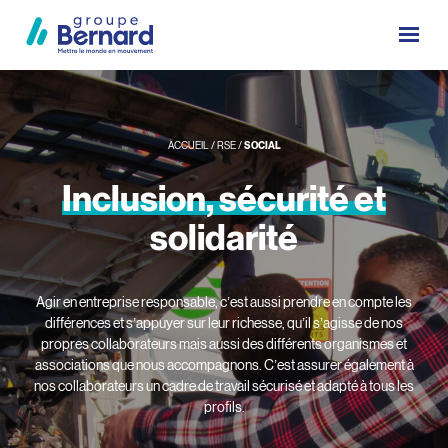
ACCUEIL
/
RSE
/
SOCIAL
Inclusion,
sécurité
et
solidarité
Agir en entreprise responsable, c’est aussi prendre en compte les
différences et s’appuyer sur leur richesse, qu’il s’agisse de nos
propres collaborateurs mais aussi des différents organismes et
associations que nous accompagnons. C’est assurer également à
nos collaborateurs un cadre de travail sécurisé et adapté à tous les
profils.