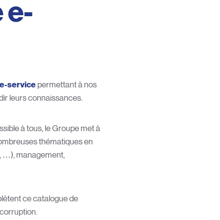
 e-
re-service
permettant à nos
dir leurs connaissances.
sible à tous, le Groupe met à
 nombreuses thématiques en
ok, …), management,
lètent ce catalogue de
corruption.