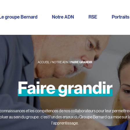
Le groupe Bernard
Notre ADN
RSE
Portraits
ACCUEIL
/
NOTRE ADN
/
FAIRE GRANDIR
Faire
grandir
connaissances et les compétences de nos collaborateurs pour leur permettre d
oluer au sein du groupe : c’est l’un des enjeux du Groupe Bernard qui mise sur l
l’apprentissage.