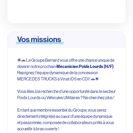
Vos missions
🌟🚗 Le Groupe Bernard vous offre une chance unique de
devenir notre prochain
Mécanicien Poids Lourds (H/F)
.
Rejoignez l'équipe dynamique de la concession
MERCEDES TRUCKS à Viriat (01) en CDI ! 🚗🌟
Vous êtes à la recherche d'une opportunité dans le secteur
Poids Lourds ou Véhicules Utilitaires ? Ne cherchez plus !
En tant que membre essentiel du Groupe, vous serez
directement intégré(e) au cœur d'une équipe dynamique
et passionnée, composée de collaborateurs prêts à vous
accueillir à bras ouverts !