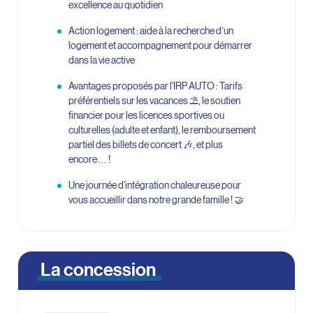
excellence au quotidien
Action logement : aide à la recherche d’un
logement et accompagnement pour démarrer
dans la vie active
Avantages proposés par l'IRP AUTO : Tarifs
préférentiels sur les vacances ⛱️, le soutien
financier pour les licences sportives ou
culturelles (adulte et enfant), le remboursement
partiel des billets de concert 🎶, et plus
encore… !
Une journée d'intégration chaleureuse pour
vous accueillir dans notre grande famille ! 🤝
La concession