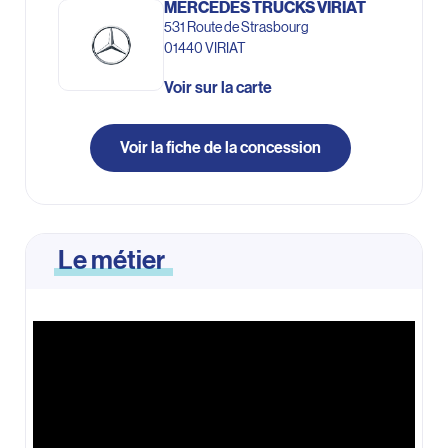
MERCEDES TRUCKS VIRIAT
531 Route de Strasbourg
01440 VIRIAT
Voir sur la carte
Voir la fiche de la concession
Le métier
Leaflet