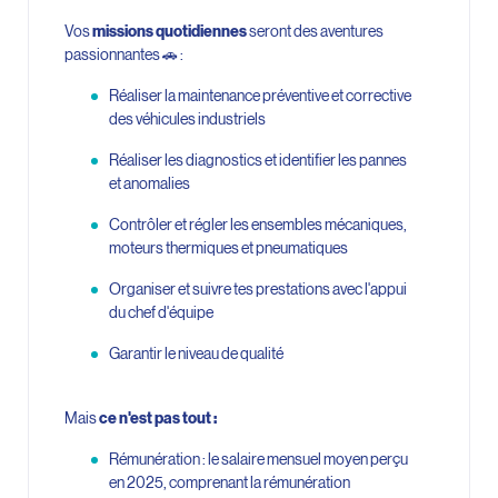
Vos
missions quotidiennes
seront des aventures
passionnantes 🚗 :
Réaliser la maintenance préventive et corrective
des véhicules industriels
Réaliser les diagnostics et identifier les pannes
et anomalies
Contrôler et régler les ensembles mécaniques,
moteurs thermiques et pneumatiques
Organiser et suivre tes prestations avec l'appui
du chef d'équipe
Garantir le niveau de qualité
Mais
ce n'est pas tout :
Rémunération : le salaire mensuel moyen perçu
en 2025, comprenant la rémunération