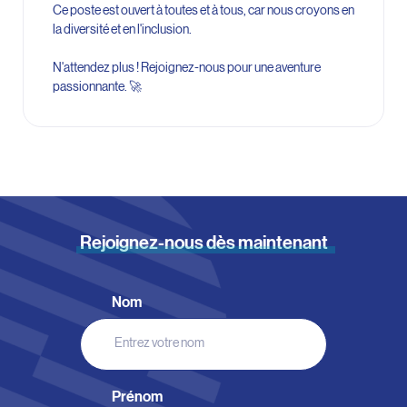
Ce poste est ouvert à toutes et à tous, car nous croyons en
la diversité et en l'inclusion.
N'attendez plus ! Rejoignez-nous pour une aventure
passionnante. 🚀
Rejoignez-nous dès maintenant
Rejoignez-
nous
Nom
dès
maintenant
Prénom