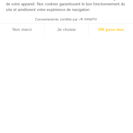
de votre appareil. Nos cookies garantissent le bon fonctionnement du
site et améliorent votre expérience de navigation.
Consentements certifiés par
Non merci
Je choisis
OK pour moi
Axeptio consent
Plateforme de Gestion du Consentement : Personnalisez vos Options
Choisissez un métier
Notre plateforme vous permet d'adapter et de gérer vos paramètres de 
Lieu de travail
VOIR LES OFFRES