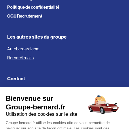
Politique de confidentialité
CGU Recrutement
Les autres sites du groupe
Autobernard.com
Bernardtrucks
Contact
Groupe Bernard
Bienvenue sur
519, Avenue de Parme
01000 Bourg-en-Bresse
Groupe-bernard.fr
Utilisation des cookies sur le site
Groupe-bernard.fr utilise les cookies afin de vous permettre de
naviguer sur son site de façon optimale. Les cookies sont des