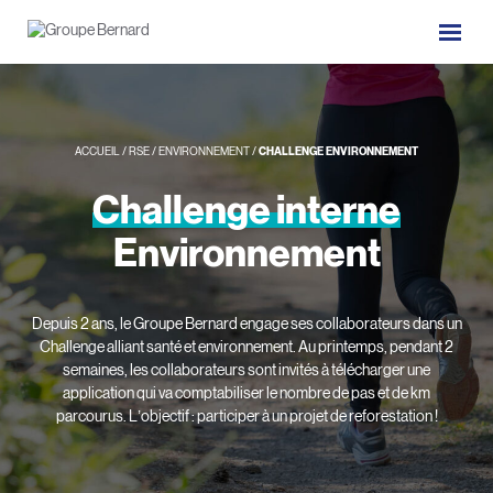
ACCUEIL
/
RSE
/
ENVIRONNEMENT
/
CHALLENGE ENVIRONNEMENT
Challenge
interne
Environnement
Depuis 2 ans, le Groupe Bernard engage ses collaborateurs dans un
Challenge alliant santé et environnement. Au printemps, pendant 2
semaines, les collaborateurs sont invités à télécharger une
application qui va comptabiliser le nombre de pas et de km
parcourus. L’objectif : participer à un projet de reforestation !