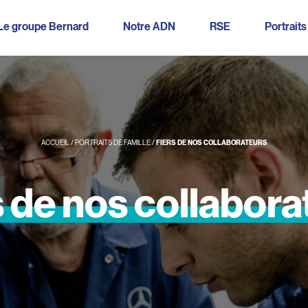
Le groupe Bernard
Notre ADN
RSE
Portraits
ACCUEIL
/
PORTRAITS DE FAMILLE
/
FIERS DE NOS COLLABORATEURS
s
de
nos
collabora