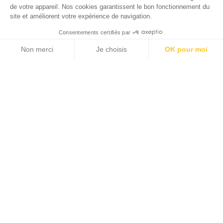
de votre appareil. Nos cookies garantissent le bon fonctionnement du
site et améliorent votre expérience de navigation.
Consentements certifiés par
Non merci
Je choisis
OK pour moi
Axeptio consent
Plateforme de Gestion du Consentement : Personnalisez vos Options
Choisissez un métier
Notre plateforme vous permet d'adapter et de gérer vos paramètres de 
Lieu de travail
VOIR LES OFFRES