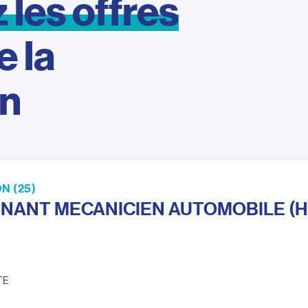
z
les
offres
e
la
on
N (25)
NANT MECANICIEN AUTOMOBILE (H
TE