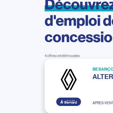
Découvre
d'emploi
d
concessi
4 offres ont été trouvées
BESANÇO
ALTER
APRES-VEN