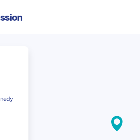
ession
nnedy