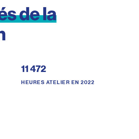
lés
de
la
n
11 472
HEURES ATELIER EN 2022