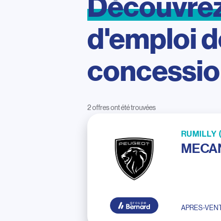
Découvre
d'emploi
d
concessi
2 offres ont été trouvées
RUMILLY (
MECAN
APRES-VEN