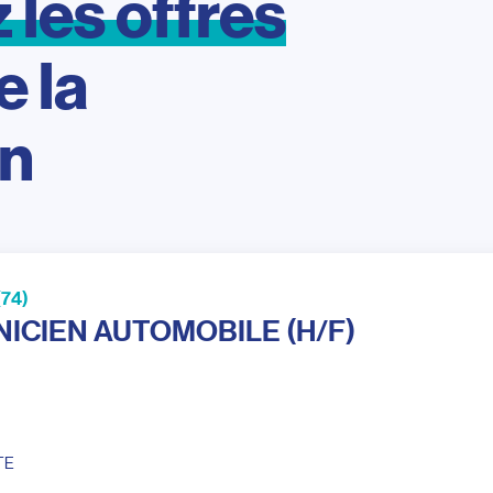
z
les
offres
e
la
on
74)
ICIEN AUTOMOBILE (H/F)
TE