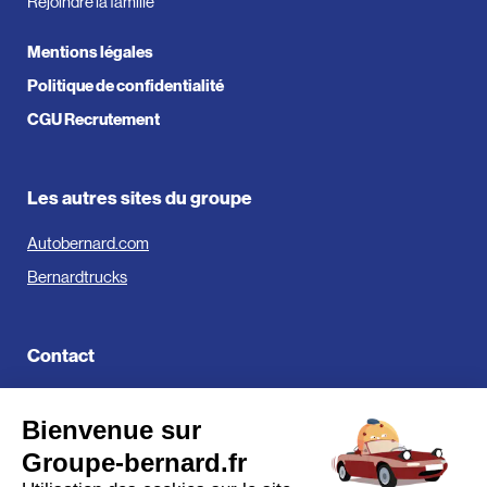
Rejoindre la famille
Mentions légales
Politique de confidentialité
CGU Recrutement
Les autres sites du groupe
Autobernard.com
Bernardtrucks
Contact
Groupe Bernard
Bienvenue sur
519, Avenue de Parme
01000 Bourg-en-Bresse
Groupe-bernard.fr