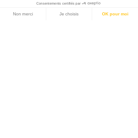
Consentements certifiés par
Non merci
Je choisis
OK pour moi
Axeptio consent
Plateforme de Gestion du Consentement : Personnalisez vos Options
Notre plateforme vous permet d'adapter et de gérer vos paramètres de 