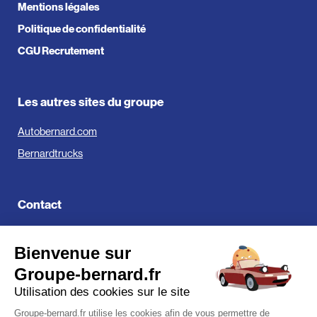
Mentions légales
Politique de confidentialité
CGU Recrutement
Les autres sites du groupe
Autobernard.com
Bernardtrucks
Contact
Groupe Bernard
Bienvenue sur
519, Avenue de Parme
01000 Bourg-en-Bresse
Groupe-bernard.fr
Utilisation des cookies sur le site
Groupe-bernard.fr utilise les cookies afin de vous permettre de