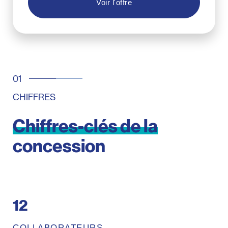
Voir l'offre
CHIFFRES
Chiffres-clés
de
la
concession
12
COLLABORATEURS