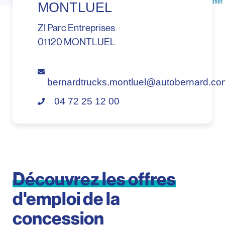
Leaflet
MONTLUEL
ZI Parc Entreprises
01120 MONTLUEL
bernardtrucks.montluel@autobernard.co
04 72 25 12 00
Découvrez
les
offres
d'emploi
de
la
concession