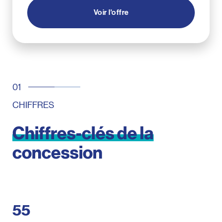
Voir l'offre
CHIFFRES
Chiffres-clés
de
la
concession
55