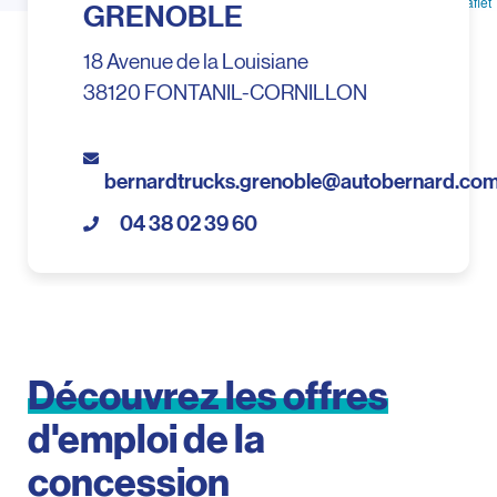
Leaflet
GRENOBLE
18 Avenue de la Louisiane
38120 FONTANIL-CORNILLON
bernardtrucks.grenoble@autobernard.co
04 38 02 39 60
Découvrez
les
offres
d'emploi
de
la
concession