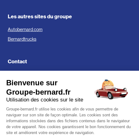
Les autres sites du groupe
Autobernard.com
Bernardtrucks
Contact
Groupe Bernard
Bienvenue sur
519, Avenue de Parme
01000 Bourg-en-Bresse
Groupe-bernard.fr
Utilisation des cookies sur le site
Groupe-bernard.fr utilise les cookies afin de vous permettre de
naviguer sur son site de façon optimale. Les cookies sont des
Contactez-nous
informations stockées dans des fichiers contenus dans le navigateur
de votre appareil. Nos cookies garantissent le bon fonctionnement du
site et améliorent votre expérience de navigation.