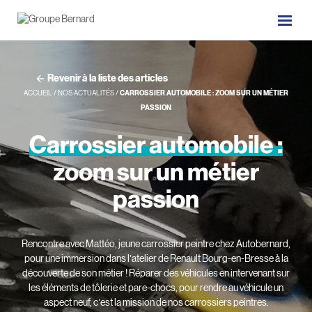
Revenir à la liste des articles
ACCUEIL
/
NOS ACTUALITÉS
/
CARROSSIER AUTOMOBILE : ZOOM SUR UN MÉTIER
PASSION
Carrossier
automobile
:
zoom
sur
un
métier
passion
Rencontre avec Mattéo, jeune carrossier peintre chez Autobernard,
pour une immersion dans l’atelier de Renault Bourg-en-Bresse à la
découverte de son métier ! Réparer des véhicules en intervenant sur
les éléments de tôlerie et pare-chocs, pour rendre au véhicule un
aspect neuf, c’est la mission de nos carrossiers peintres.